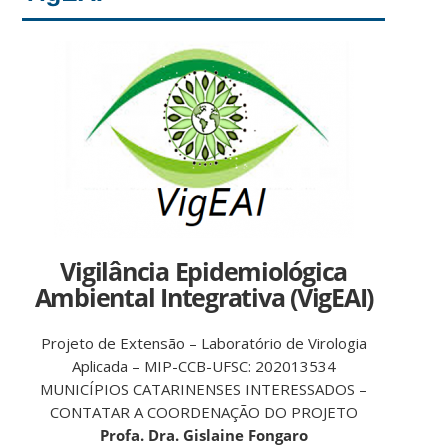
V
igilância
E
pidemiológica
A
mbiental
I
ntegrativa (VigEAI)
Projeto de Extensão – Laboratório de Virologia
Aplicada – MIP-CCB-UFSC: 202013534
MUNICÍPIOS CATARINENSES INTERESSADOS –
CONTATAR A COORDENAÇÃO DO PROJETO
Profa. Dra.
Gislaine
Fongaro