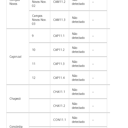
Novos Nov.
CAM11.2
–
5
Novos
detectado
02
Campos
Não
Novos Nov.
CAM11.3
–
detectado
03
Não
9
CAP11.1
–
detectado
Não
10
CAP11.2
–
detectado
Capinzal
7
Não
11
CAP11.3
–
detectado
Não
12
CAP11.4
–
detectado
Não
CHA11.1
–
detectado
Chapecó
113
Não
CHA11.2
–
detectado
Não
CON11.1
–
detectado
Concórdia
16