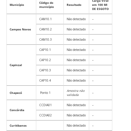
Carga Viral
Código do
Município
Resultado
em 100 Ml
município
DE ESGOTO
CAM10.1
Não detectado
–
Campos Novos
CAM10.2
Não detectado
–
CAM10.3
Não detectado
–
CAP10.1
Não detectado
–
CAP10.2
Não detectado
–
Capinzal
CAP10.3
Não detectado
–
CAP10.4
Não detectado
–
Amostra não
Chapecó
Ponto 1
–
validada
CCDIA01
Não detectado
–
Concórdia
CCDIA02
Não detectado
–
Curitibanos
Não detectado
–