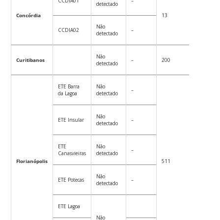
CCDIA01
–
detectado
Concórdia
13
17
Não
CCDIA02
–
detectado
Não
Curitibanos
–
200
48
detectado
ETE Barra
Não
–
da Lagoa
detectado
Não
ETE Insular
–
detectado
ETE
Não
–
Canasvieiras
detectado
Florianópolis
511
102
Não
ETE Potecas
–
detectado
ETE Lagoa
Não