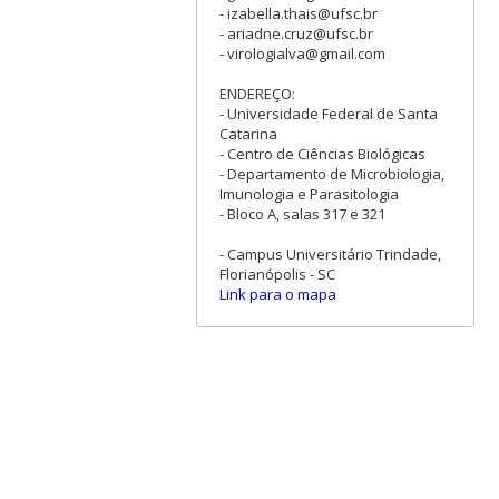
- izabella.thais@ufsc.br
- ariadne.cruz@ufsc.br
- virologialva@gmail.com
ENDEREÇO:
- Universidade Federal de Santa
Catarina
- Centro de Ciências Biológicas
- Departamento de Microbiologia,
Imunologia e Parasitologia
- Bloco A, salas 317 e 321
- Campus Universitário Trindade,
Florianópolis - SC
Link para o mapa