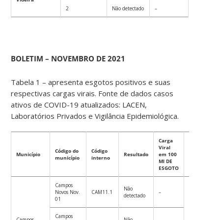
2
Não detectado
–
BOLETIM – NOVEMBRO DE 2021
Tabela 1 – apresenta esgotos positivos e suas
respectivas cargas virais. Fonte de dados casos
ativos de COVID-19 atualizados: LACEN,
Laboratórios Privados e Vigilância Epidemiológica.
Carga
Viral
Casos ativos
Código do
Código
Município
Resultado
em 100
de COVID-19
município
interno
Ml DE
(outubro/21
ESGOTO
Campos
Não
Novos Nov.
CAM11.1
–
detectado
01
Campos
Campos
Não