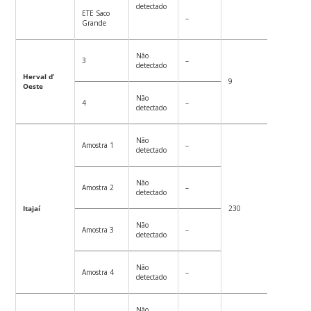
detectado
ETE Saco
–
Grande
Não
3
–
detectado
Herval d’
9
40
Oeste
Não
4
–
detectado
Não
Amostra 1
–
detectado
Não
Amostra 2
–
detectado
Itajaí
230
105
Não
Amostra 3
–
detectado
Não
Amostra 4
–
detectado
Não