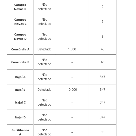
Campos
Não
–
9
Novos B
detectado
Campos
Não
–
9
Novos C
detectado
Campos
Não
–
9
Novos D
detectado
Concórdia A
Detectado
1.000
46
Não
Concórdia B
–
46
detectado
Não
Itajaí A
–
347
detectado
Itajaí B
Detectado
10.000
347
Não
Itajaí C
–
347
detectado
Não
Itajaí D
–
347
detectado
Curitibanos
Não
–
50
A
detectado