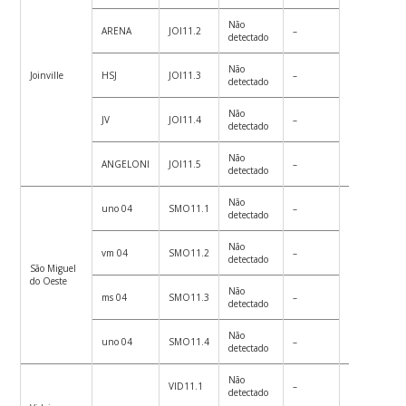
Não
ARENA
JOI11.2
–
detectado
Não
Joinville
HSJ
JOI11.3
–
399
detectado
Não
JV
JOI11.4
–
detectado
Não
ANGELONI
JOI11.5
–
detectado
Não
uno 04
SMO11.1
–
detectado
Não
vm 04
SMO11.2
–
detectado
São Miguel
10
do Oeste
Não
ms 04
SMO11.3
–
detectado
Não
uno 04
SMO11.4
–
detectado
Não
VID11.1
–
detectado