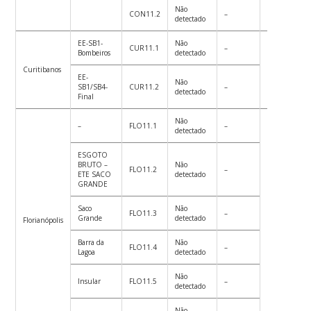
Não
CON11.2
–
detectado
EE-SB1-
Não
CUR11.1
–
Bombeiros
detectado
Curitibanos
7
EE-
Não
SB1/SB4-
CUR11.2
–
detectado
Final
Não
–
FLO11.1
–
detectado
ESGOTO
BRUTO –
Não
FLO11.2
–
ETE SACO
detectado
GRANDE
Saco
Não
FLO11.3
–
Grande
detectado
Florianópolis
522
Barra da
Não
FLO11.4
–
Lagoa
detectado
Não
Insular
FLO11.5
–
detectado
Não