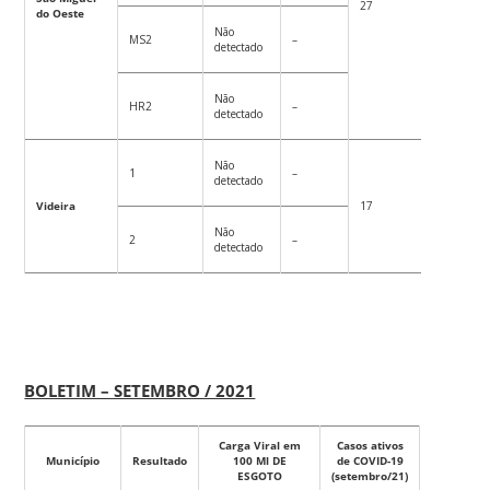
27
67
do Oeste
Não
MS2
–
detectado
Não
HR2
–
detectado
Não
1
–
detectado
Videira
17
32
Não
2
–
detectado
BOLETIM – SETEMBRO / 2021
Carga Viral em
Casos ativos
Município
Resultado
100 Ml DE
de COVID-19
ESGOTO
(setembro/21)