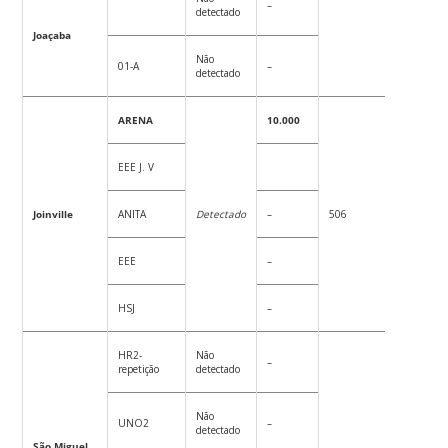
–
detectado
Joaçaba
Não
01-A
–
detectado
ARENA
10.000
EEE J. V
Joinville
ANITA
Detectado
–
506
86
EEE
–
HSJ
–
HR2-
Não
–
repetição
detectado
Não
UNO2
–
detectado
São Miguel