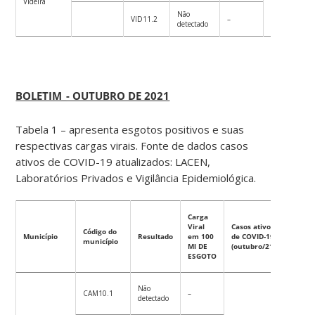
Videira
19
Não
VID11.2
–
detectado
BOLETIM_- OUTUBRO DE 2021
Tabela 1 – apresenta esgotos positivos e suas
respectivas cargas virais. Fonte de dados casos
ativos de COVID-19 atualizados: LACEN,
Laboratórios Privados e Vigilância Epidemiológica.
Carga
Casos
Viral
Casos ativos
ativos
Código do
Município
Resultado
em 100
de COVID-19
para c
município
Ml DE
(outubro/21)
100 mi
ESGOTO
habita
Não
CAM10.1
–
detectado