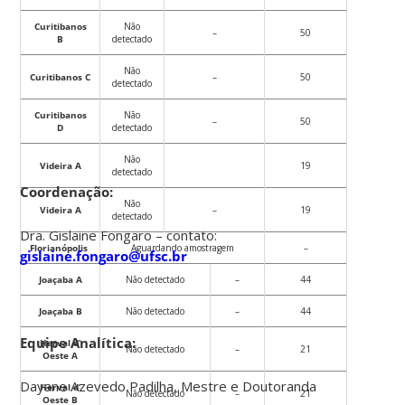
Curitibanos
Não
–
50
B
detectado
Não
Curitibanos C
–
50
detectado
Curitibanos
Não
–
50
D
detectado
Não
Videira A
19
detectado
Coordenação:
Não
Videira A
–
19
detectado
Dra. Gislaine Fongaro – contato:
Florianópolis
Aguardando amostragem
–
gislaine.fongaro@ufsc.br
Joaçaba A
Não detectado
–
44
Joaçaba B
Não detectado
–
44
Equipe Analítica:
Herval d’
Não detectado
–
21
Oeste A
Dayane Azevedo Padilha, Mestre e Doutoranda
Herval d’
Não detectado
–
21
Oeste B