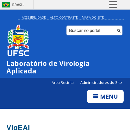
BRASIL
Simplifique!
ACESSIBILIDADE
ALTO CONTRASTE
MAPA DO SITE
Comunica BR
Participe
Acesso à informação
Legislação
Laboratório de Virologia
Canais
Aplicada
Área Restrita
Administradores do Site
MENU
VigEAI