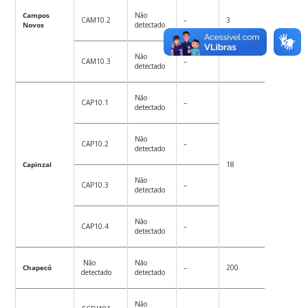
Campos
Não
CAM10.2
–
3
8
Novos
detectado
Não
CAM10.3
–
detectado
Não
CAP10.1
–
detectado
Não
CAP10.2
–
detectado
Capinzal
18
79
Não
CAP10.3
–
detectado
Não
CAP10.4
–
detectado
Não
Não
Chapecó
–
200
91
detectado
detectado
Não