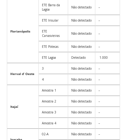
ETE Barra da
Não detectado
–
Lagoa
ETE Insular
Não detectado
–
Florianópolis
ETE
Não detectado
–
Canasvieiras
ETE Potecas
Não detectado
–
ETE Lagoa
Detectado
1.000
3
Não detectado
–
Herval d’ Oeste
4
Não detectado
–
Amostra 1
Não detectado
–
Amostra 2
Não detectado
–
Itajaí
Amostra 3
Não detectado
–
Amostra 4
Não detectado
–
02-A
Não detectado
–
Joaçaba