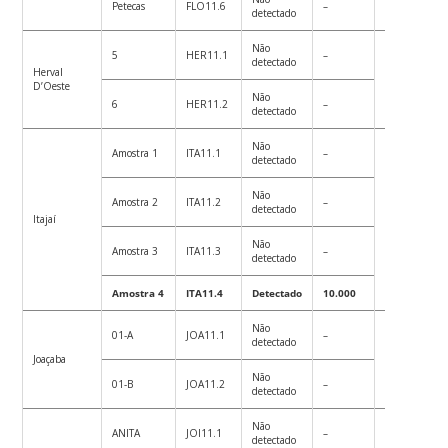
Petecas
FLO11.6
–
detectado
Não
5
HER11.1
–
detectado
Herval
8
D’Oeste
Não
6
HER11.2
–
detectado
Não
Amostra 1
ITA11.1
–
detectado
Não
Amostra 2
ITA11.2
–
detectado
Itajaí
98
Não
Amostra 3
ITA11.3
–
detectado
Amostra 4
ITA11.4
Detectado
10.000
Não
01-A
JOA11.1
–
detectado
Joaçaba
13
Não
01-B
JOA11.2
–
detectado
Não
ANITA
JOI11.1
–
detectado